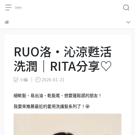
RUO洛・沁涼甦活
洗潤｜RITA分享♡
小編
2026-01-21
細軟髮、易出油、乾髮尾、想要蓬鬆感的朋友！
我要來推薦最近的愛用洗護髮系列了！🤩