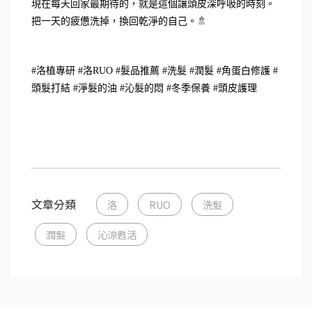
現在每天回家最期待的，就是這個讓頭皮深呼吸的時刻。
把一天的疲憊洗掉，換回乾淨的自己。🚿
#洛植專研 #洛RUO #髮品推薦 #洗髮 #潤髮 #角蛋白修護 #
頭髮打結 #淨髮的油 #沁髮的悶 #冬季保養 #頭皮護理
文章分類
洛
RUO
洗髮
潤髮
沁涼甦活