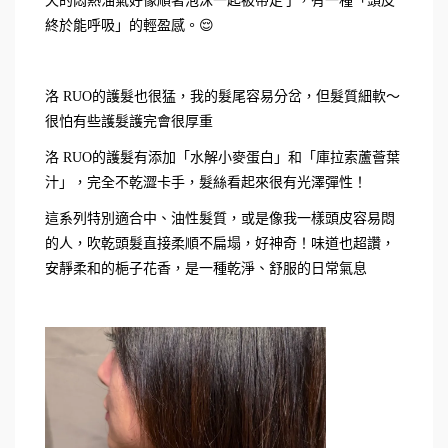
天的悶熱油氣好像順著泡沫一起被帶走了，有一種「頭皮
終於能呼吸」的輕盈感。😌
洛 RUO的護髮也很猛，我的髮尾容易分岔，但髮質細軟～
很怕有些護髮護完會很厚重
洛 RUO的護髮有添加「水解小麥蛋白」和「庫拉索蘆薈葉
汁」，完全不乾澀卡手，髮絲看起來很有光澤彈性！
這系列特別適合中、油性髮質，或是像我一樣頭皮容易悶
的人，吹乾頭髮直接柔順不扁塌，好神奇！味道也超讚，
安靜柔和的梔子花香，是一種乾淨、舒服的日常氣息