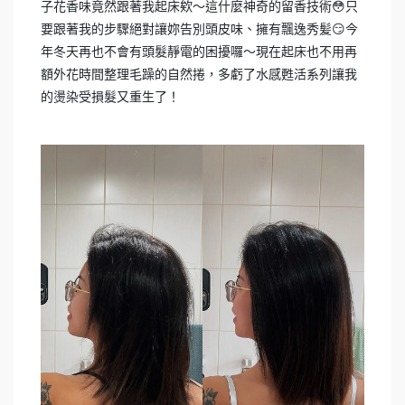
子花香味竟然跟著我起床欸～這什麼神奇的留香技術😳只
要跟著我的步驟絕對讓妳告別頭皮味、擁有飄逸秀髪😏今
年冬天再也不會有頭髮靜電的困擾囉～現在起床也不用再
額外花時間整理毛躁的自然捲，多虧了水感甦活系列讓我
的燙染受損髮又重生了！