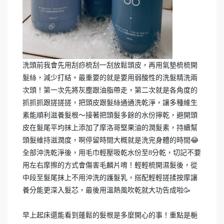
洗頭前我會先用刮痧梳刮一刮放鬆頭皮，再用氣墊梳梳開
髮絲，減少打結。最重要的就是要用弱酸性的洗髮精洗兩
次頭！第一次先將灰塵跟油脂帶走，第二次就是各角度的
抓抓抓跟搓搓搓，把頭皮跟髮絲通通洗乾淨，讓多種維生
素能順利滋養髮根～接著把頭髮多餘的水份擰乾，避開頭
皮在髮尾平均抹上添加了摩洛哥堅果油的潤髮素，持續幫
頭髮維持滋潤度，啊停留時間大概就是洗完身體的時間😂
全部沖洗乾淨後，用毛巾輕壓吸乾水份至8分乾，切記不要
用左右摩擦的方式會傷害毛麟片唷！輕輕梳開濕髮後，從
中段至髮尾抹上不用沖洗的護髮乳，搭配輕輕搓揉按摩讓
養分能更深入髮芯，最後用溫熱風吹乾就大功告成啦🥳
早上起床還能看到蓬鬆的髮根是多麼開心的事！重點是梔