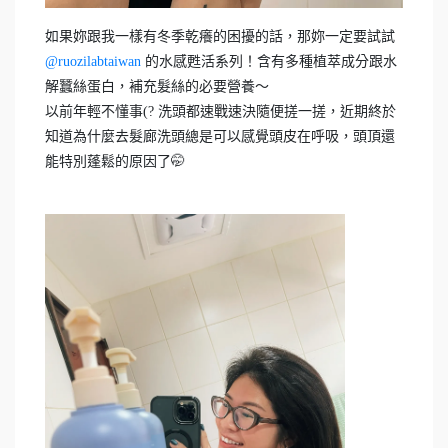
如果妳跟我一樣有冬季乾癢的困擾的話，那妳一定要試試
@ruozilabtaiwan
的水感甦活系列！含有多種植萃成分跟水
解蠶絲蛋白，補充髮絲的必要營養～
以前年輕不懂事(? 洗頭都速戰速決隨便搓一搓，近期終於
知道為什麼去髮廊洗頭總是可以感覺頭皮在呼吸，頭頂還
能特別蓬鬆的原因了🤭