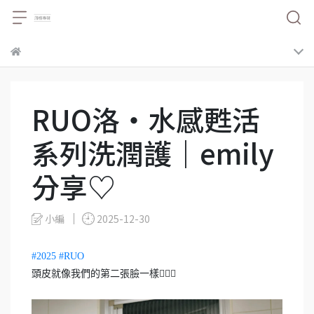
RUO洛・水感甦活
系列洗潤護｜emily
分享♡
小編
2025-12-30
#2025
#RUO
頭皮就像我們的第二張臉一樣🧖🏽‍♀️