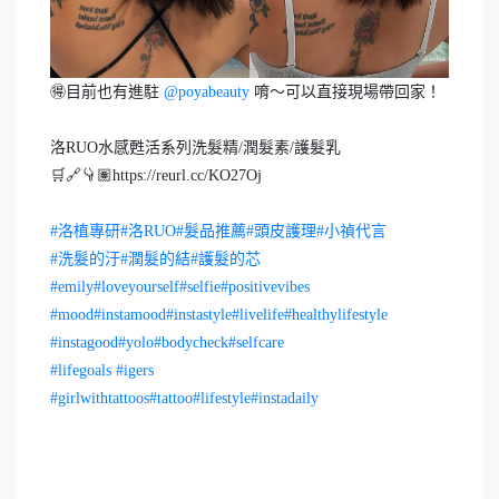
🉐目前也有進駐
@poyabeauty
唷～可以直接現場帶回家！
洛RUO水感甦活系列洗髮精/潤髮素/護髮乳
🛒🔗👇🏽https://reurl.cc/KO27Oj
#洛植專研
#洛RUO
#髮品推薦
#頭皮護理
#小禎代言
#洗髮的汙
#潤髮的結
#護髮的芯
#emily
#loveyourself
#selfie
#positivevibes
#mood
#instamood
#instastyle
#livelife
#healthylifestyle
#instagood
#yolo
#bodycheck
#selfcare
#lifegoals
#igers
#girlwithtattoos
#tattoo
#lifestyle
#instadaily