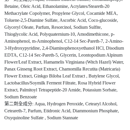
Betaine, Oleic Acid, Ethanolamine, Acrylates/Steareth-20
Methacrylate Copolymer, Propylene Glycol, Cocamide MEA,
Toluene-2,5-Diamine Sulfate, Ascorbic Acid, Coco-glucoside,
Glyceryl Oleate, Parfum, Resorcinol, Sodium Sulfite,
Thioglycolic Acid, Polyquaternium-10, Amodimethicone, p-
Aminophenol, m-Aminophenol, C12-14 Sec-Pareth-7, 2-Amino-
3-Hydroxypyridine, 2,4-Diaminophenoxyethanol HCl, Disodium
EDTA, C12-14 Sec-Pareth-5, Glycerin, Leontopodium Alpinum
Flower/Leaf Extract, Hamamelis Virginiana (Witch Hazel) Water,
Panax Ginseng Root Extract, Chamomilla Recutita (Matricaria)
Flower Extract, Ginkgo Biloba Leaf Extract , Butylene Glycol,
Lactobacillus/Soymilk Ferment Filtrate, Rosa Hybrid Flower
Extract, Palmitoyl Tetrapeptide-20 Amide, Potassium Sorbate,
Sodium Benzoate
第二劑全成分: Aqua, Hydrogen Peroxide, Cetearyl Alcohol,
Ceteareth-7, Parfum, Etidronic Acid, Diammonium Phosphate,
Oxyquinoline Sulfate , Sodium Stannate