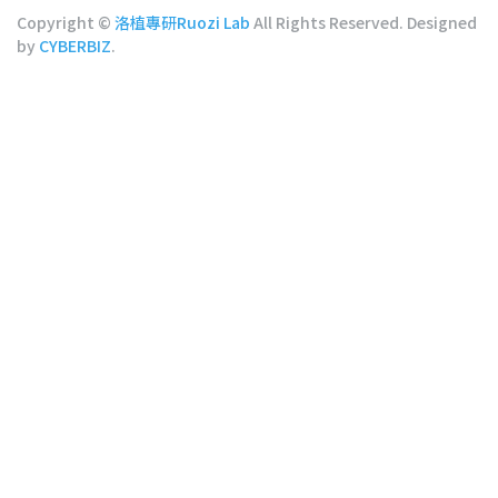
Copyright ©
洛植專研Ruozi Lab
All Rights Reserved.
Designed
by
CYBERBIZ
.