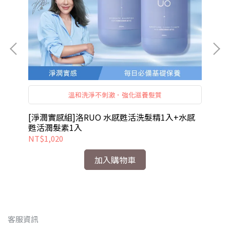
溫和洗淨不刺激．強化滋養髮質
[淨潤實感組]洛RUO 水感甦活洗髮精1入+水感
[
甦活潤髮素1入
甦
NT$1,020
NT
加入購物車
客服資訊