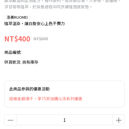
甜菜鹼溫和起泡配方，操作便利。結合銀杏葉、人參根、金縷梅、
洋甘菊等植萃，於染髮過程中同步調理頭皮狀態。
洛美RUOMEI
植萃溫染・讓白髮安心上色不費力
NT$400
NT$600
商品編號:
供貨狀況:
尚有庫存
此商品參與的優惠活動
結帳金額滿千，享75折加購沁涼系列優惠