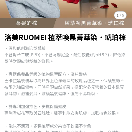
1
/
5
洛美RUOMEI 植萃喚黑菁華染．琥珀棕
．溫和低刺激染髮體驗
不含對苯二胺(PPD)、不含阿摩尼亞，鹼性較低(約pH 9.3)，降低染
髮時對頭皮與髮絲的負擔。
．專櫃保養品等級的植物黑萃配方，滋補髮絲
巴卡拉黑玫瑰萃取為世界上色澤最深的玫瑰品種之一，保護髮絲不
被陽光強風傷害，同時呈現自然光采；搭配含多元營養的日本黑豆
發酵物，滋補髮絲，維護黑髮健康，強韌不易斷裂。
．雙專利加強持色，安撫保護頭皮
專利雪絨花萃取與四胜肽，雙專利能安撫肌膚，加強持色效果。
．泡沫不滴落，多種植萃成分染後不乾澀不卡色